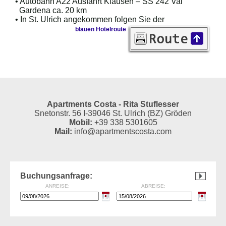
• Autobahn A22 Ausfahrt Klausen – SS 242 Val
Gardena ca. 20 km
• In St. Ulrich angekommen folgen Sie der
blauen Hotelroute
Apartments Costa - Rita Stuflesser
Snetonstr. 56 I-39046 St. Ulrich (BZ) Gröden
Mobil:
+39 338 5301605
Mail:
info@apartmentscosta.com
Buchungsanfrage:
ANREISE:
ABREISE: