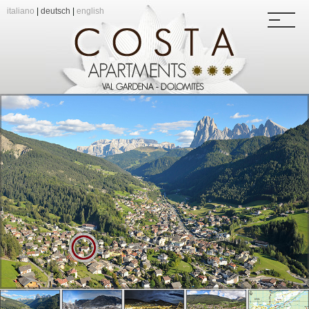
italiano
|
deutsch
|
english